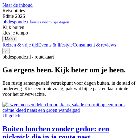
Naar de inhoud
Reisnotities
Editie 2026
bbdesponde.nl
routes voor vrije dagen
Kijk buiten
kies je tempo
Menu
Reizen & vrije tijd
Events & lifestyle
Consument & reviews
⌕
bbdesponde.nl / routekaart
Ga ergens heen. Kijk beter om je heen.
Een rustig samengesteld vertrekpunt voor dagen buiten, in de stad of
onderweg. Kies een routevraag, pak wat bij je past en laat ruimte
voor het onverwachte.
Uitgelicht
Buiten lunchen zonder gedoe: een
picknick die in je route past