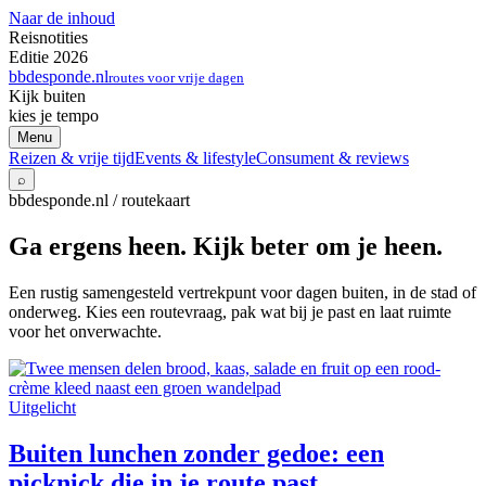
Naar de inhoud
Reisnotities
Editie 2026
bbdesponde.nl
routes voor vrije dagen
Kijk buiten
kies je tempo
Menu
Reizen & vrije tijd
Events & lifestyle
Consument & reviews
⌕
bbdesponde.nl / routekaart
Ga ergens heen. Kijk beter om je heen.
Een rustig samengesteld vertrekpunt voor dagen buiten, in de stad of
onderweg. Kies een routevraag, pak wat bij je past en laat ruimte
voor het onverwachte.
Uitgelicht
Buiten lunchen zonder gedoe: een
picknick die in je route past