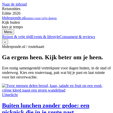
Naar de inhoud
Reisnotities
Editie 2026
bbdesponde.nl
routes voor vrije dagen
Kijk buiten
kies je tempo
Menu
Reizen & vrije tijd
Events & lifestyle
Consument & reviews
⌕
bbdesponde.nl / routekaart
Ga ergens heen. Kijk beter om je heen.
Een rustig samengesteld vertrekpunt voor dagen buiten, in de stad of
onderweg. Kies een routevraag, pak wat bij je past en laat ruimte
voor het onverwachte.
Uitgelicht
Buiten lunchen zonder gedoe: een
picknick die in je route past