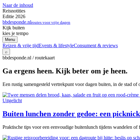
Naar de inhoud
Reisnotities
Editie 2026
bbdesponde.nl
routes voor vrije dagen
Kijk buiten
kies je tempo
Menu
Reizen & vrije tijd
Events & lifestyle
Consument & reviews
⌕
bbdesponde.nl / routekaart
Ga ergens heen. Kijk beter om je heen.
Een rustig samengesteld vertrekpunt voor dagen buiten, in de stad of 
Uitgelicht
Buiten lunchen zonder gedoe: een picknick 
Praktische tips voor een eenvoudige buitenlunch tijdens wandelen of f