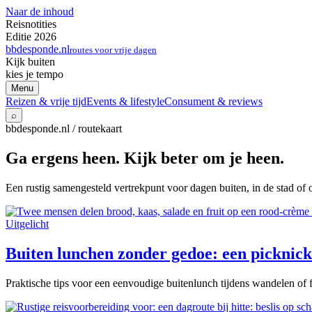
Naar de inhoud
Reisnotities
Editie 2026
bbdesponde.nl
routes voor vrije dagen
Kijk buiten
kies je tempo
Menu
Reizen & vrije tijd
Events & lifestyle
Consument & reviews
⌕
bbdesponde.nl / routekaart
Ga ergens heen. Kijk beter om je heen.
Een rustig samengesteld vertrekpunt voor dagen buiten, in de stad of 
Uitgelicht
Buiten lunchen zonder gedoe: een picknick 
Praktische tips voor een eenvoudige buitenlunch tijdens wandelen of f